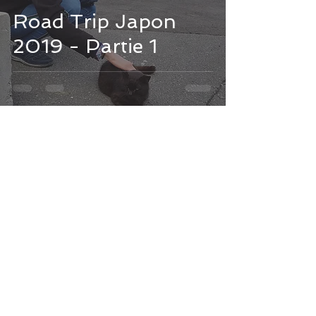
Road Trip Japon
2019 - Partie 1
River Champeimont
Dec 21, 2020
4 min read
La Chine a-t-elle
menti sur ses cas de
COVID ?