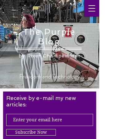
The Purple
Blog
by ​River Champeimont
Freedom and Technology
Receive by e-mail my new
articles:
Subscribe Now