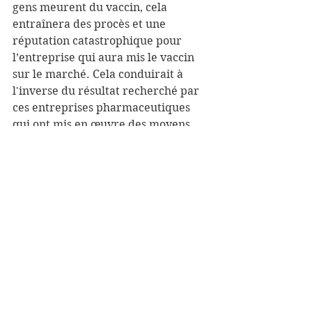
gens meurent du vaccin, cela 
entraînera des procès et une 
réputation catastrophique pour 
l’entreprise qui aura mis le vaccin 
sur le marché. Cela conduirait à 
l'inverse du résultat recherché par 
ces entreprises pharmaceutiques 
qui ont mis en œuvre des moyens 
exceptionnels pour trouver ce 
vaccin.
Au passage, j’ai remarqué que les 
gens ont souvent le biais consistant à 
penser que les personnes qui ont un 
intérêt économique, ici les 
entreprises pharmaceutiques, 
peuvent mentir, mais que ce n’est 
pas le cas des militants “anti”. Ma 
connaissance des problématiques 