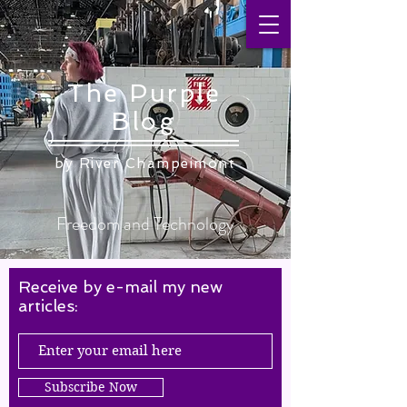
The Purple
Blog
by ​River Champeimont
Freedom and Technology
Receive by e-mail my new
articles:
Subscribe Now